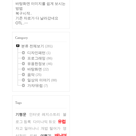
바탕화면 이미지를 쉽게 보시는
방법
복구시작..
기존 자료가 다 날라갔네요
OTL..⋯
Category
분류 전체보기
(281)
디자인패턴
(1)
프로그래밍
(86)
유용한정보
(46)
바탕화면
(22)
음악
(25)
일상의 이야기
(88)
가자!유럽
(7)
Tags
기행문
인터넷 레지스트리
블
유럽
로그 등록
다이나믹 듀오
자고 일어나니 개밥 털어가
영
배낭여
상처리
리쌍
여행기