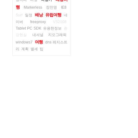
행
Markerless
장진영
IE8
배낭
유럽여행
Surf
일정
네
이버
freeproxy
VS2008
Tablet PC SDK
유용한정보
증
강현실
내셔널 지오그래픽
여행
windows7
dns 레지스트
리
계획
별세
팁