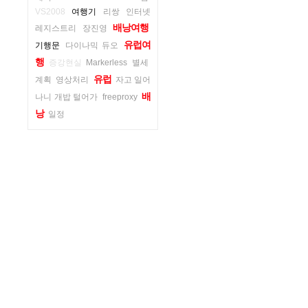
VS2008
여행기
리쌍
인터넷
배낭여행
레지스트리
장진영
유럽여
기행문
다이나믹 듀오
행
증강현실
Markerless
별세
유럽
계획
영상처리
자고 일어
배
나니 개밥 털어가
freeproxy
낭
일정