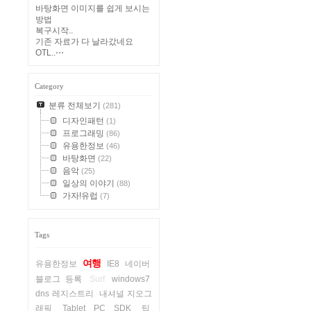
바탕화면 이미지를 쉽게 보시는
방법
복구시작..
기존 자료가 다 날라갔네요
OTL..⋯
Category
분류 전체보기
(281)
디자인패턴
(1)
프로그래밍
(86)
유용한정보
(46)
바탕화면
(22)
음악
(25)
일상의 이야기
(88)
가자!유럽
(7)
Tags
여행
유용한정보
IE8
네이버
블로그 등록
Surf
windows7
dns 레지스트리
내셔널 지오그
래픽
Tablet PC SDK
팁