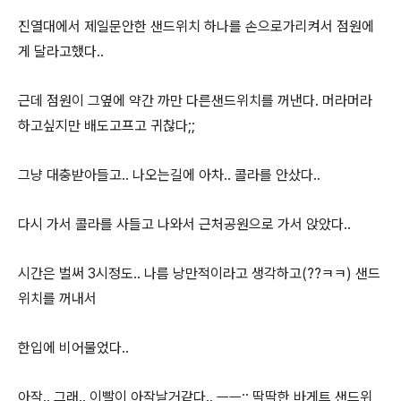
진열대에서 제일문안한 샌드위치 하나를 손으로가리켜서 점원에
게 달라고했다..
근데 점원이 그옆에 약간 까만 다른샌드위치를 꺼낸다. 머라머라
하고싶지만 배도고프고 귀찮다;;
그냥 대충받아들고.. 나오는길에 아차.. 콜라를 안샀다..
다시 가서 콜라를 사들고 나와서 근처공원으로 가서 앉았다..
시간은 벌써 3시정도.. 나름 낭만적이라고 생각하고(??ㅋㅋ) 샌드
위치를 꺼내서
한입에 비어물었다..
아작.. 그래.. 이빨이 아작날거같다.. ㅡㅡ;; 딱딱한 바게트 샌드위