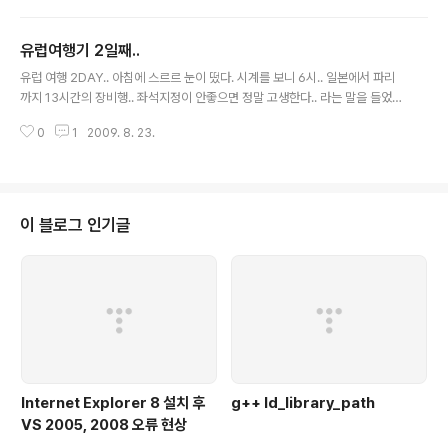
섯다. 베르사유로 가는길은 프랑스 국철인 RER 선을 타고
바깥공기를 쐬러..(참고로 여기는 아파트 14층.. 엘리베이
가는데 RER이놈은 ..
터로 오르락내리락하는데 10분정도걸린다.) 나왔다.. 조용
유럽여행기 2일째..
하다.. 밤새 비가온듯이 풀들이 젖어있다. 아쉣... 아직도 하
글 내용
늘에 구름이 잔뜩꼈다. 다시 아파트로 들어와보니 7시반정
유럽 여행 2DAY.. 아침에 스르르 눈이 떴다. 시계를 보니 6시.. 일본에서 파리
도.. 그제서야 주인이 일어나서 아침을 준비하는것같다.. 어
까지 13시간의 장비행.. 좌석지정이 안좋으면 정말 고생한다.. 라는 말을 들었기
제 새벽 3~4시에 진탕 술마시고 남자 도미토리로 들어온
때문에 다시 눈을 감을수 없다.. 어제 씻었으니까 오늘은 눈꼽만 띠고 가도 되겠
사람이 있는것을 보아 주인하고 같이 술마신거같았다. 근
0
1
2009. 8. 23.
지??ㅋㅋ 난 깨끗한 이미지니깐 괜찮을꺼야(이글읽는분들 죄송 ㅋㅋ)라고 생각
데 되게 일찍 일어 나네 ㅋㅋ 거실시계를 보았다. 머지 6시
하고 슝슝 준비하고 호텔버스를 타고 나리타공항으로 향했다. 버스밖으로 보이
반 이다. 설마..
는 풍경은 아직도 2주 하고도 2일째 비다.. 진짜 초큼짜증났다.. 그러나 별수 있
으랴.. 파리가면 좋으리.. ㅋㅋ (물론 아니었지만 ㅡ,.ㅡ) 공항도착해서 JAL항공
사로 뛰어갔다. 항공사 지상직원왈 "!@#!@#$#%#$%#$%#$%#$%#
이 블로그 인기글
$#$%#$%$%&%^&%^" 헉.. 머야 ㅡ,.ㅡ 직원이 영어로 쏼라쏼라 하는..
Internet Explorer 8 설치 후
g++ ld_library_path
VS 2005, 2008 오류 현상