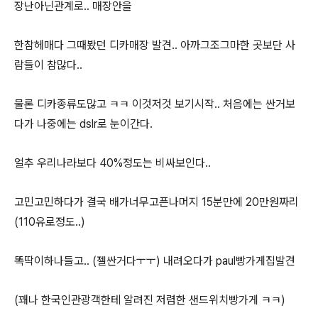
장난아닌관계로.. 매장안을
한참헤매다 그때봤던 디카매장 발견.. 아까그조그마한 곳보단 사
람들이 참많다..
물론 디카종류도많고 ㅋㅋ 이것저것 보기시작.. 처음에는 싼거보
다가 나중에는 dslr로 눈이간다.
얼추 우리나라보다 40%정도는 비싸보인다..
고민고민하다가 결국 배가너무고픈나머지 15분만에 20만원짜리
(110유로정도..)
똑딱이하나들고.. (젤싼거다ㅜㅜ) 내려오다가 paul빵가게집발견
(꽤나 한국인관광객한테 알려진 저렴한 샌드위치빵가게 ㅋㅋ)