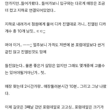
안가지만..들어가봤다.. 들어가보니 입구와는 다르게 매장은 조금
더 컸고 지하로 연결되어있었다..
지하로 내려가서 점원에게 물어 디카 진열대로 가니.. 진열된 디카
개수 총 10개 남짓.. ㄷㄷ;;
머야 이거.. ㅡㅡ;; 얼추보니 가격도 저번에 본 포럼데알보다 싼거
같진 않고 진열된것도 맘에
들진않는다.. 물론 좋은거 살맘은 없지만 그래도 몇개중에 고를수
는 있어야될거아닌가.. 쳇..
매장 찾는데 2시간가량.. 매장둘러본시간 10분.. 그리고 그냥 나왔
다.
이제 갈곳은 3째날 갔던 포럼데알로 고고싱.. 포럼데알은 크기가