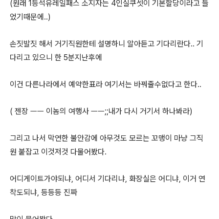
(원래 1등석유레일패스 소지자는 4인실쿠셋이 기본할당이라고 들
었기때문에..)
손짓발짓 해서 거기직원한테 설명하니 알아듣고 기다리란다.. 기
다리고 있으니 한 5분지난후에
이건 다른나라에서 예약한표라 여기서는 바꿔줄수없다고 한다..
( 젠장 ㅡㅡ 이놈의 여행사 ㅡㅡ;;내가 다시 거기서 하나봐라)
그리고 나서 막연한 불안감에 아무것도 모르는 꼬맹이 마냥 그직
원 붙잡고 이것저것 다물어봤다.
어디게이트가야되냐, 어디서 기다리냐, 화장실은 어디냐, 이거 연
착도되냐, 등등등 진짜