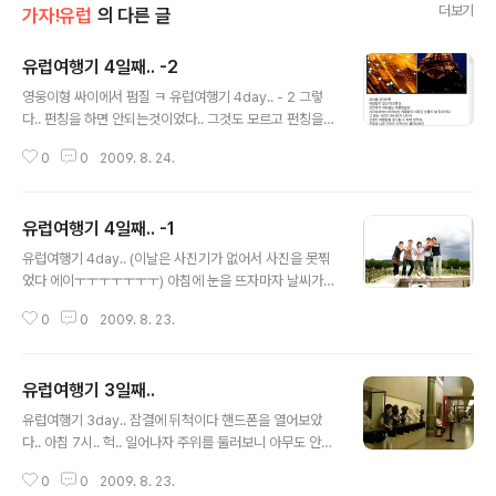
더보기
가자!유럽
의 다른 글
유럽여행기 4일째.. -2
글 내용
영웅이형 싸이에서 펌질 ㅋ 유럽여행기 4day.. - 2 그렇
다.. 펀칭을 하면 안되는것이었다.. 그것도 모르고 펀칭을했
다가.. 5명이 발이 동동묶여버렸다.. (베르사유 에서 만난
0
0
2009. 8. 24.
누나는 일정때문에 먼저 루브르로 이동..) 어떻게 할까 고민
하고 있던 찰나 그냥 검표기를 뛰어넘어서 후다닥 나가버
렸다 ㅋㅋ 그제서야 형들도 천천히 밖으로 그냥 나오기 시
유럽여행기 4일째.. -1
작.. 나와서 나머지분들은 민박으로 가고 형들이랑 같이 시
글 내용
원한 맥주를 마시기 위해 호프집(유럽에선 pub)을 찾기 위
유럽여행기 4day.. (이날은 사진기가 없어서 사진을 못찎
해 세느강쪽으로 이동했다. 시간은 대충 6~7시 사이정도..
었다 에이ㅜㅜㅜㅜㅜㅜㅜ) 아침에 눈을 뜨자마자 날씨가
(나중에 안거지만 파리 에선 10시되야 해가진다 ㅡㅡ;;) 근
좋은지 먼저 확인부터.. 슝.. 전날 생각하기를 날씨가 좋으
데 해가 중천에 떠있다.. 뭐지 이건.. 여튼 펍을 찾기 위해 한
0
0
2009. 8. 23.
면 베르사유로 가고 아니면 루브르로 가기로 생각했었다.
참돌아다니다가 길가는 사람한테 물어보니 펍같은것은 영
근데 밖에 날씨를 보니 그럭저럭 쓸만하다. 민박집에선 아
국스타일이고..
침에 삼계탕이 나왔다.. 근데 이건뭐지.. ㅡ,.ㅡ 물에다가 소
유럽여행기 3일째..
금 ,닭 ,채소만 넣고 삶은것같은 맛이다. 반찬으론 소금 , 이
글 내용
상한 볶은야채다.. 진짜 맛없다 ㅡㅡ;; 그러려니 했다. 유럽
유럽여행기 3day.. 잠결에 뒤척이다 핸드폰을 열어보았
여행와서 호화스럽게 생활할 생각은 추오도없었으니까 ㅋ
다.. 아침 7시.. 헉.. 일어나자 주위를 둘러보니 아무도 안일
ㅋ 밥을 대충먹고 전날 들어오신 형들두분하고 유학중이신
어났다.. 부엌으로 물을 마시러 나갔는데 주인도 안일어났
여자분 1분 이 추가되서 총 5명이 베르사유를 향해 집을 나
0
0
2009. 8. 23.
다.. 머지 이나라는 이렇게 늦잠자나.. 물한잔마시고 잠깐