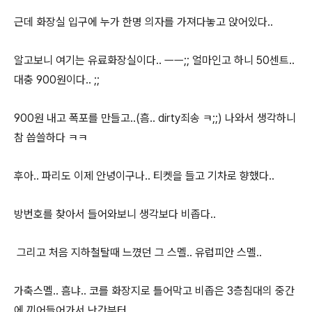
근데 화장실 입구에 누가 한명 의자를 가져다놓고 앉어있다..
알고보니 여기는 유료화장실이다.. ㅡㅡ;; 얼마인고 하니 50센트..
대충 900원이다.. ;;
900원 내고 폭포를 만들고..(흠.. dirty죄송 ㅋ;;) 나와서 생각하니
참 씁쓸하다 ㅋㅋ
후아.. 파리도 이제 안녕이구나.. 티켓을 들고 기차로 향했다..
방번호를 찾아서 들어와보니 생각보다 비좁다..
그리고 처음 지하철탈때 느꼈던 그 스멜.. 유럽피안 스멜..
가축스멜.. 흠냐.. 코를 화장지로 틀어막고 비좁은 3층침대의 중간
에 끼어들어가서 난간부터