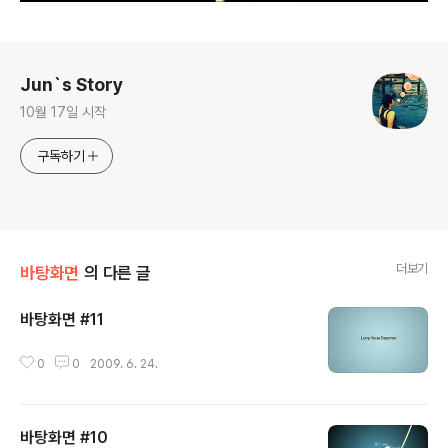
로그 정보
Jun`s Story
10월 17일 시작
구독하기
더보기
바탕화면
의 다른 글
바탕화면 #11
글 내용
0
0
2009. 6. 24.
바탕화면 #10
글 내용