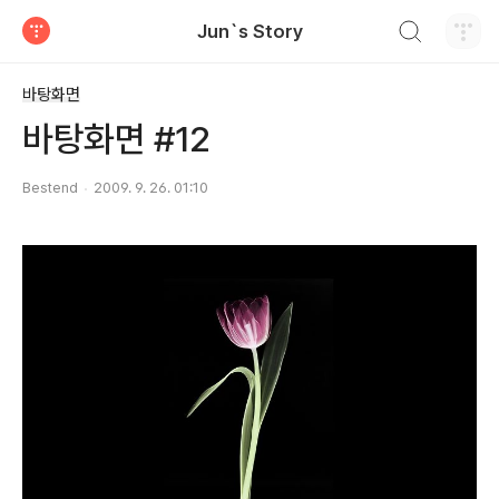
검색하기
Jun`s Story
티스토리
바탕화면
바탕화면 #12
Bestend
2009. 9. 26. 01:10