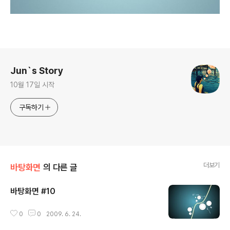
로그 정보
Jun`s Story
10월 17일 시작
구독하기
더보기
바탕화면
의 다른 글
바탕화면 #10
글 내용
0
0
2009. 6. 24.