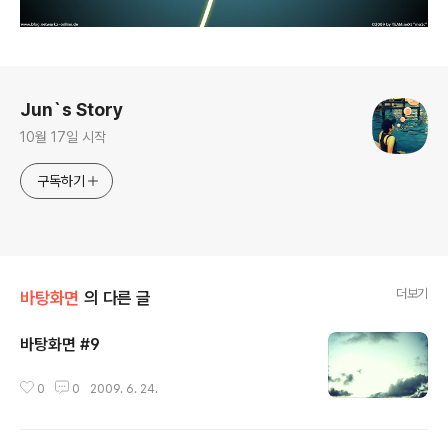
로그 정보
Jun`s Story
10월 17일 시작
구독하기
더보기
바탕화면
의 다른 글
바탕화면 #9
글 내용
0
0
2009. 6. 24.