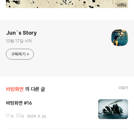
로그 정보
Jun`s Story
10월 17일 시작
구독하기
더보기
바탕화면
의 다른 글
바탕화면 #16
글 내용
0
0
2009. 9. 26.