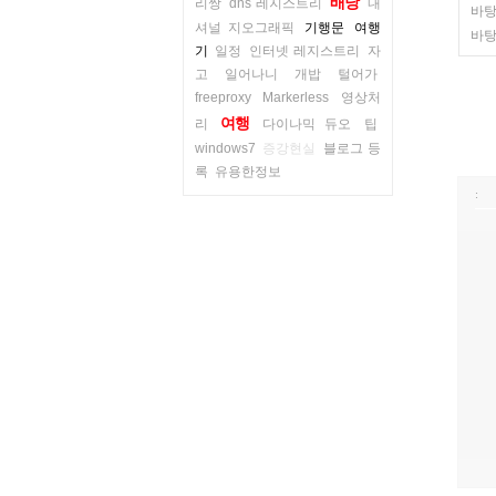
배낭
리쌍
dns 레지스트리
내
바탕
셔널 지오그래픽
기행문
여행
바탕
기
일정
인터넷 레지스트리
자
고 일어나니 개밥 털어가
freeproxy
Markerless
영상처
여행
리
다이나믹 듀오
팁
windows7
증강현실
블로그 등
록
유용한정보
: