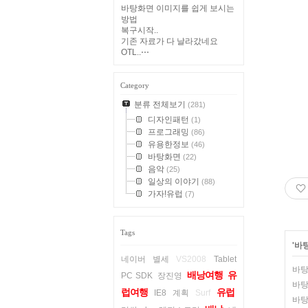
바탕화면 이미지를 쉽게 보시는
방법
복구시작..
기존 자료가 다 날라갔네요
OTL..⋯
Category
분류 전체보기
(281)
디자인패턴
(1)
프로그래밍
(86)
유용한정보
(46)
바탕화면
(22)
음악
(25)
일상의 이야기
(88)
가자!유럽
(7)
Tags
'
바
네이버
별세
VS2008
Tablet
바탕
배낭여행
유
PC SDK
장진영
바탕
럽여행
유럽
IE8
계획
Surf
바탕