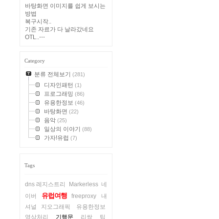
바탕화면 이미지를 쉽게 보시는
방법
복구시작..
기존 자료가 다 날라갔네요
OTL..⋯
Category
분류 전체보기
(281)
디자인패턴
(1)
프로그래밍
(86)
유용한정보
(46)
바탕화면
(22)
음악
(25)
일상의 이야기
(88)
가자!유럽
(7)
Tags
dns 레지스트리
Markerless
네
유럽여행
이버
freeproxy
내
셔널 지오그래픽
유용한정보
영상처리
기행문
리쌍
팁