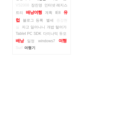
VS2008
장진영
인터넷 레지스
배낭여행
유
트리
계획
IE8
럽
블로그 등록
별세
증강현
실
자고 일어나니 개밥 털어가
Tablet PC SDK
다이나믹 듀오
배낭
여행
일정
windows7
Surf
여행기