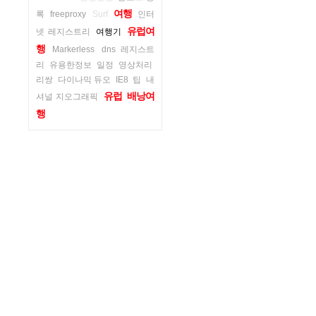
여행
록
freeproxy
Surf
인터
유럽여
넷 레지스트리
여행기
행
Markerless
dns 레지스트
리
유용한정보
일정
영상처리
리쌍
다이나믹 듀오
IE8
팁
내
유럽
배낭여
셔널 지오그래픽
행