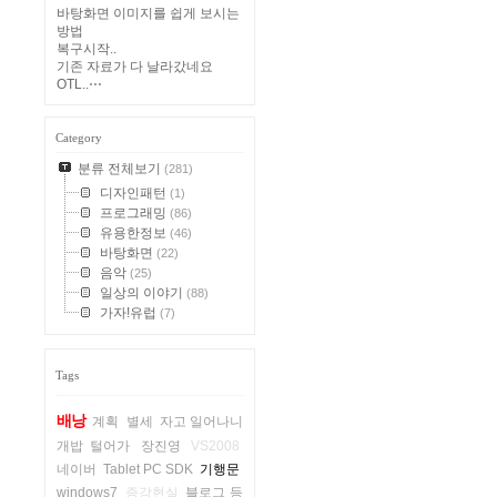
바탕화면 이미지를 쉽게 보시는
방법
복구시작..
기존 자료가 다 날라갔네요
OTL..⋯
Category
분류 전체보기
(281)
디자인패턴
(1)
프로그래밍
(86)
유용한정보
(46)
바탕화면
(22)
음악
(25)
일상의 이야기
(88)
가자!유럽
(7)
Tags
배낭
계획
별세
자고 일어나니
개밥 털어가
장진영
VS2008
네이버
Tablet PC SDK
기행문
windows7
증강현실
블로그 등