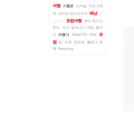
여행
기행문
내셔널 지오그래
배낭
픽
인터넷 레지스트리
증
유럽여행
강현실
dns 레지스
트리
자고 일어나니 개밥 털어
:
유
가
여행기
Tablet PC SDK
럽
팁
리쌍
장진영
블로그 등
록
freeproxy