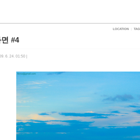
LOCATION
TAG
|
면 #4
9. 6. 24. 01:50 |