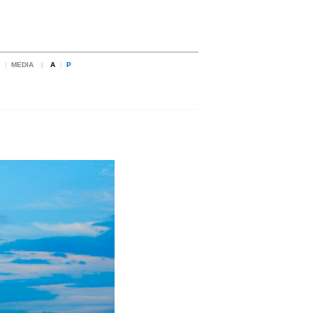
MEDIA
A
P
|
||
|