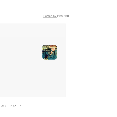
Bestend
Posted by
281
NEXT