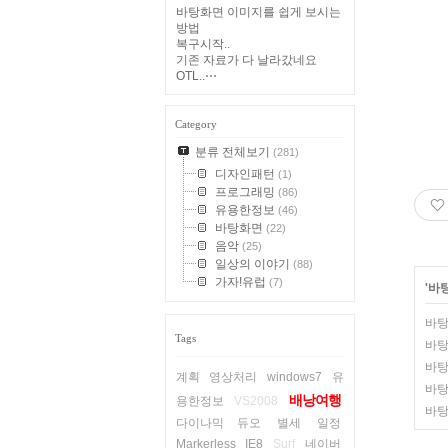
바탕화면 이미지를 쉽게 보시는
방법
복구시작..
기존 자료가 다 날라갔네요
OTL..⋯
Category
분류 전체보기
(281)
디자인패턴
(1)
프로그래밍
(86)
유용한정보
(46)
바탕화면
(22)
음악
(25)
일상의 이야기
(88)
가자!유럽
(7)
'
바
바탕
Tags
바탕
바탕
계획
영상처리
windows7
유
바탕
배낭여행
용한정보
VS2008
바탕
다이나믹 듀오
별세
일정
Markerless
IE8
Surf
네이버